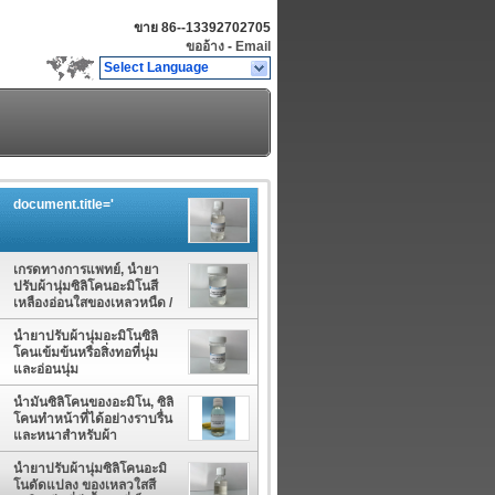
ขาย
86--13392702705
ขออ้าง
-
Email
Select Language
document.title='
เกรดทางการแพทย์, น้ำยา
ปรับผ้านุ่มซิลิโคนอะมิโนสี
เหลืองอ่อนใสของเหลวหนืด /
แปะ, ผิวนุ่มและนุ่ม
น้ำยาปรับผ้านุ่มอะมิโนซิลิ
โคนเข้มข้นหรือสิ่งทอที่นุ่ม
และอ่อนนุ่ม
น้ำมันซิลิโคนของอะมิโน, ซิลิ
โคนทำหน้าที่ได้อย่างราบรื่น
และหนาสำหรับผ้า
น้ำยาปรับผ้านุ่มซิลิโคนอะมิ
โนดัดแปลง ของเหลวใสสี