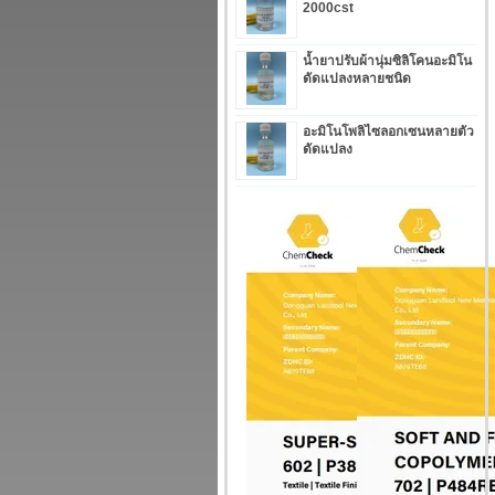
2000cst
น้ำยาปรับผ้านุ่มซิลิโคนอะมิโน
ดัดแปลงหลายชนิด
อะมิโนโพลิไซลอกเซนหลายตัว
ดัดแปลง