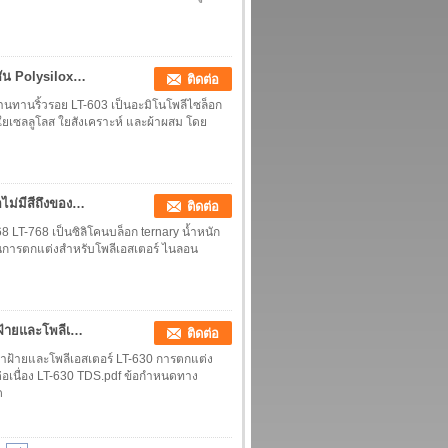
ใหม่ น้ำยาปรับผ้านุ่มซิลิโคนปราศจากตัวทำละลาย ฟังก์ชัน Polysiloxane ต้านทานริ้วรอยที่ดีสำหรับสิ่งทอ
ติดต่อ
ต้านทานริ้วรอย LT-603 เป็นอะมิโนโพลีไซล็อก
นใยเซลลูโลส ใยสังเคราะห์ และผ้าผสม โดย
น้ำยาปรับผ้านุ่มประจุไฟฟ้าอ่อนที่ใช้ในอุตสาหกรรมสิ่งทอไม่มีสีถึงของเหลวใสสีเหลือง
ติดต่อ
68 LT-768 เป็นซิลิโคนบล็อก ternary น้ำหนัก
ในการตกแต่งสำหรับโพลีเอสเตอร์ ไนลอน
น้ำยาปรับผ้านุ่มอะมิโนซิลิโคน 1000-2000cst สำหรับผ้าฝ้ายและโพลีเอสเตอร์
ติดต่อ
ผ้าฝ้ายและโพลีเอสเตอร์ LT-630 การตกแต่ง
ต่อเนื่อง LT-630 TDS.pdf ข้อกำหนดทาง
ด