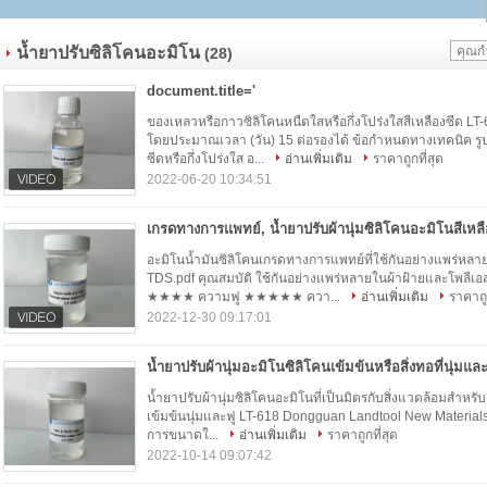
ของเหลวหนืด / แปะ, ผิวนุ่มและนุ่ม
น้ำยาปรับซิลิโคนอะมิโน
(28)
document.title='
ของเหลวหรือกาวซิลิโคนหนืดใสหรือกึ่งโปร่งใสสีเหลืองซีด L
โดยประมาณเวลา (วัน) 15 ต่อรองได้ ข้อกำหนดทางเทคนิค รู
ซีดหรือกึ่งโปร่งใส อ...
อ่านเพิ่มเติม
ราคาถูกที่สุด
2022-06-20 10:34:51
อะมิโนน้ำมันซิลิโคนเกรดทางการแพทย์ที่ใช้กันอย่างแพร่หลาย
TDS.pdf คุณสมบัติ ใช้กันอย่างแพร่หลายในผ้าฝ้ายและโพลีเ
★★★★ ความฟู ★★★★★ ควา...
อ่านเพิ่มเติม
ราคาถูก
2022-12-30 09:17:01
น้ำยาปรับผ้านุ่มอะมิโนซิลิโคนเข้มข้นหรือสิ่งทอที่นุ่มและ
น้ำยาปรับผ้านุ่มซิลิโคนอะมิโนที่เป็นมิตรกับสิ่งแวดล้อมสำหรับส
เข้มข้นนุ่มและฟู LT-618 Dongguan Landtool New Materials C
การขนาดใ...
อ่านเพิ่มเติม
ราคาถูกที่สุด
2022-10-14 09:07:42