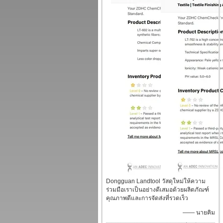
Dongguan Landtool วัสดุใหม่ให้ความ
ร่วมมือเราเป็นอย่างดีเสมอด้วยผลิตภัณฑ์
คุณภาพดีและการจัดส่งที่รวดเร็ว
—— นายคิม