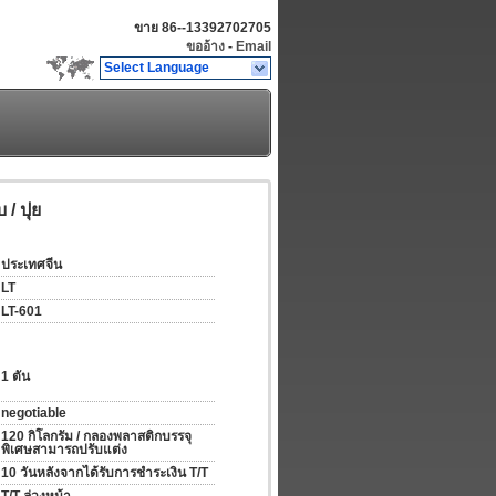
ขาย
86--13392702705
ขออ้าง
-
Email
Select Language
 / ปุย
ประเทศจีน
LT
LT-601
1 ตัน
negotiable
120 กิโลกรัม / กลองพลาสติกบรรจุ
พิเศษสามารถปรับแต่ง
10 วันหลังจากได้รับการชำระเงิน T/T