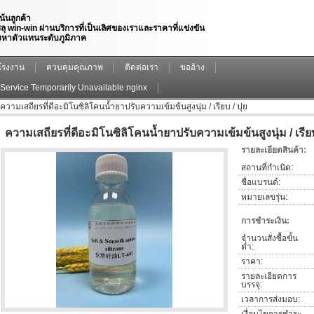
เน้นลูกค้า
ลุ win-win ผ่านบริการที่เป็นเลิศของเราและราคาที่แข่งขัน
งหาตัวแทนระดับภูมิภาค
์โรงงาน
ควบคุมคุณภาพ
ติดต่อเรา
ขออ้าง
Service Temporarily Unavailable nginx
ความเสถียรที่ดีอะมิโนซิลิโคนน้ำยาปรับความเข้มข้นสูงนุ่ม / เรียบ / ปุย
ความเสถียรที่ดีอะมิโนซิลิโคนน้ำยาปรับความเข้มข้นสูงนุ่ม / เรียบ
รายละเอียดสินค้า:
สถานที่กำเนิด:
ชื่อแบรนด์:
หมายเลขรุ่น:
การชำระเงิน:
จำนวนสั่งซื้อขั้น
ต่ำ:
ราคา:
รายละเอียดการ
บรรจุ:
เวลาการส่งมอบ: