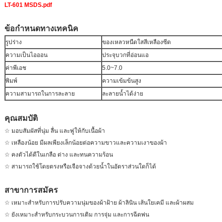
LT-601 MSDS.pdf
ข้อกำหนดทางเทคนิค
รูปร่าง
ของเหลวหนืดใสสีเหลืองซีด
ความเป็นไอออน
ประจุบวกที่อ่อนแอ
ค่าพีเอช
5.0~7.0
พิมพ์
ความเข้มข้นสูง
ความสามารถในการละลาย
ละลายน้ำได้ง่าย
คุณสมบัติ
☆ มอบสัมผัสที่นุ่ม ลื่น และฟูให้กับเนื้อผ้า
☆ เหลืองน้อย มีผลเพียงเล็กน้อยต่อความขาวและความเงาของผ้า
☆ คงตัวได้ดีในเกลือ ด่าง และทนความร้อน
☆ สามารถใช้โดยตรงหรือเจือจางด้วยน้ำในอัตราส่วนใดก็ได้
สาขาการสมัคร
☆ เหมาะสำหรับการปรับความนุ่มของผ้าฝ้าย ผ้าลินิน เส้นใยเคมี และผ้าผสม
☆ ยังเหมาะสำหรับกระบวนการเติม การจุ่ม และการฉีดพ่น