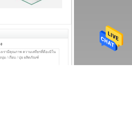
รง
ติดต่อ