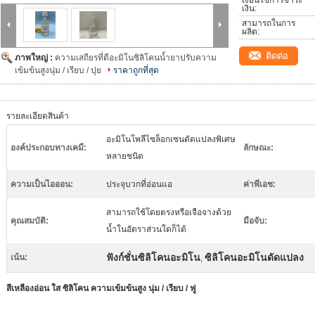
เงื่อนไขการชำระ
เงิน:
สามารถในการ
ผลิต:
ติดต่อ
ภาพใหญ่ :
ความเสถียรที่ดีอะมิโนซิลิโคนน้ำยาปรับความ
เข้มข้นสูงนุ่ม / เรียบ / ปุย
ราคาถูกที่สุด
รายละเอียดสินค้า
อะมิโนโพลีไซล็อกเซนดัดแปลงพิเศษ
องค์ประกอบทางเคมี:
ลักษณะ:
หลายชนิด
ความเป็นไอออน:
ประจุบวกที่อ่อนแอ
ค่าพีเอช:
สามารถใช้โดยตรงหรือเจือจางด้วย
คุณสมบัติ:
มือจับ:
น้ำในอัตราส่วนใดก็ได้
ฟังก์ชั่นซิลิโคนอะมิโน
ซิลิโคนอะมิโนดัดแปลง
เน้น:
,
สีเหลืองอ่อน ใส ซิลิโคน ความเข้มข้นสูง นุ่ม / เรียบ / ฟู