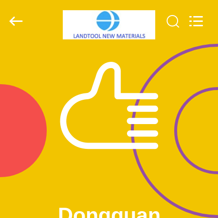
-
2025
Dongguan
Landtool
New
Materials
Co.,
Ltd.
All
บ้าน
Rights
Reserved.
สินค้า
เกี่ยว
กับ
เรา
ทัวร์
Dongguan