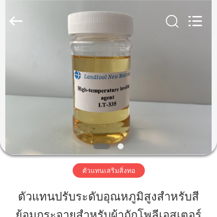
-
2026
Dongguan
Landtool
New
Materials
Co.,
Ltd.
All
บ้าน
Rights
Reserved.
สินค้า
เกี่ยว
กับ
เรา
ตัวแทนเสริมสิ่งทอ
ตัวแทนปรับระดับอุณหภูมิสูงสำหรับสี
ทัวร์
ย้อมกระจายสำหรับผ้าถักโพลีเอสเตอร์